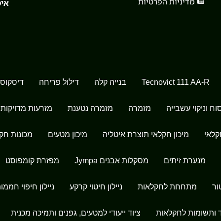
מדיניות הפרטיות
אימ
Tecnovict 111 AA-R
בנייה קלה
דילול פריחה
דיסקוס 
וח וניקוי עשבייה
מזמרה
מזמרה נטענת
מזרעות מדויקות
קלאי
מיכון חקלאי תוצרת איטליה
מיכון מטעים
מכונות חק
מנערת זיתים
מסקלות אבנים Jympa
מפזרת קומפוסט
ור
מתחחת לחקלאות
ניילון חיטוי קרקע
ניילון חיפוי חממו
ד ותשומות לחקלאות
ציוד ייעודי למטעים, גפנים ותמיכה מכנית