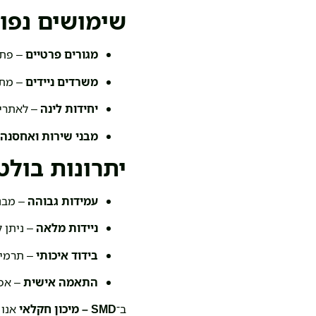
שימושים נפו
מגורים פרטיים
– פתרו
משרדים ניידים
– מתא
יחידות לינה
– לאתרי 
מבני שירות ואחסנה
–
יתרונות בולט
עמידות גבוהה
– מבנ
ניידות מלאה
– ניתן ל
בידוד איכותי
– תרמי 
התאמה אישית
– אפש
ב־
SMD – מיכון חקלאי
אנו 