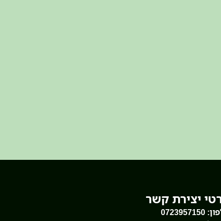
טי יצירת קשר
ון:
0723957150