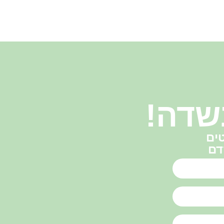
שדה!
ים
דם