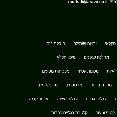
ייל:
mothafi@arava.co.il
חקלאי
זריעה ושתילה
חובקת גזם
מחלנת לגפנים
מיכון חקלאי
לאיות
מכונות קטיף
מכסחות מטעים
מקדח בורות
מרסס גב
מרסקת גזם
ת
עגלה נגררת
עגלות ושינוע
עיבוד קרקע
קטיף וניעור
קלטרת רגליים כבדות