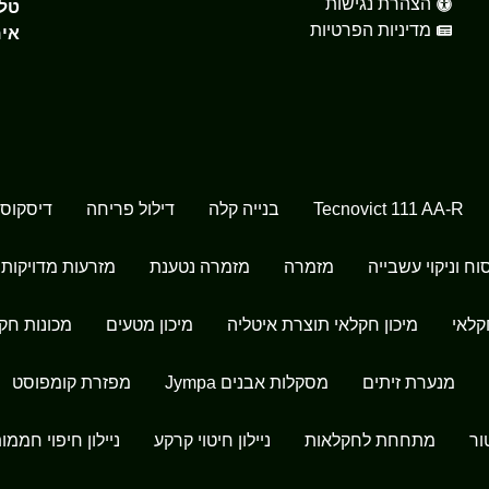
הצהרת נגישות
טלפ
מדיניות הפרטיות
אימ
Tecnovict 111 AA-R
בנייה קלה
דילול פריחה
דיסקוס 
וח וניקוי עשבייה
מזמרה
מזמרה נטענת
מזרעות מדויקות
קלאי
מיכון חקלאי תוצרת איטליה
מיכון מטעים
מכונות חק
מנערת זיתים
מסקלות אבנים Jympa
מפזרת קומפוסט
ור
מתחחת לחקלאות
ניילון חיטוי קרקע
ניילון חיפוי חממו