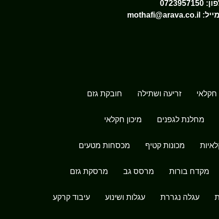
ון:
0723957150
ייל:
mothafi@arava.co.il
חקלאי
זריעה ושתילה
חובקת גזם
מחלנת לגפנים
מיכון חקלאי
לאיות
מכונות קטיף
מכסחות מטעים
מקדח בורות
מרסס גב
מרסקת גזם
ת
עגלה נגררת
עגלות ושינוע
עיבוד קרקע