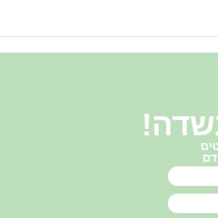
שדה!
ים
דם