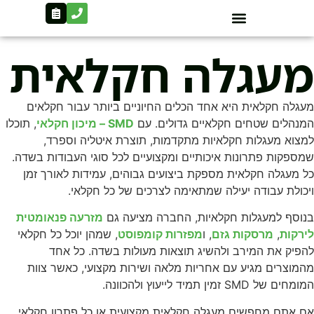
בנייה קלה
מידע מקצועי
ציוד ותשומות לחקלאות
מעגלה חקלאית
מעגלה חקלאית היא אחד הכלים החיוניים ביותר עבור חקלאים
המנהלים שטחים חקלאיים גדולים. עם
SMD – מיכון חקלאי
, תוכלו
למצוא מעגלות חקלאיות מתקדמות, תוצרת איטליה וספרד,
שמספקות פתרונות איכותיים ומקצועיים לכל סוגי העבודות בשדה.
כל מעגלה חקלאית מספקת ביצועים גבוהים, עמידות לאורך זמן
ויכולת עבודה יעילה שמתאימה לצרכים של כל חקלאי.
בנוסף למעגלות חקלאיות, החברה מציעה גם
מזרעה פנאומטית
לירקות
,
מרסקות גזם
, ו
מפזרות קומפוסט
, שמהן יוכל כל חקלאי
להפיק את המירב ולהשיג תוצאות מעולות בשדה. כל אחד
מהמוצרים מגיע עם אחריות מלאה ושירות מקצועי, כאשר צוות
המומחים של SMD זמין תמיד לייעוץ ולהכוונה.
אם אתם מחפשים מעגלה חקלאית מקצועית או כל פתרון חקלאי